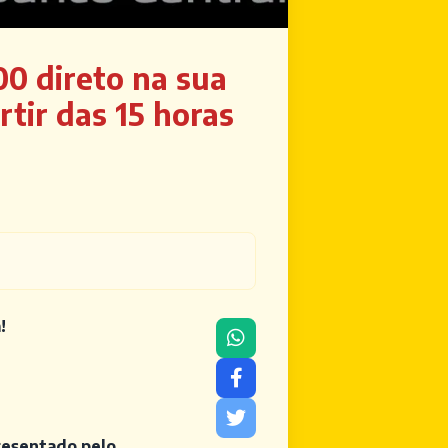
0 direto na sua
tir das 15 horas
!
resentado pelo