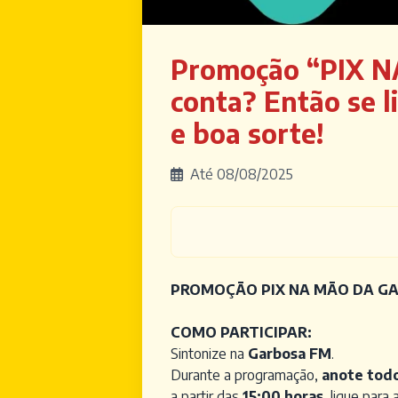
Promoção “PIX NA
conta? Então se l
e boa sorte!
Até 08/08/2025
PROMOÇÃO PIX NA MÃO DA GA
COMO PARTICIPAR:
Sintonize na
Garbosa FM
.
Durante a programação,
anote todo
a partir das
15:00 horas
, ligue para