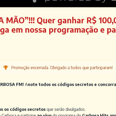
 MÃO”!!! Quer ganhar R$ 100,0
iga em nossa programação e par
Promoção encerrada. Obrigado a todos que participaram!
RBOSA FM!
A
note todos os códigos secretos e concorra
s os códigos secretos
que serão divulgados.
 a Garbosa e participe
ao vivo
do programa do
Garbosa Hits ap